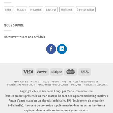
Enfant
Masque
Protection
Recharge
Télétravail
à personnaliser
NOUS SUIVRE
Découvrez toutes nos activités
MON PANIER
WISHLIST
BLOG
ABOUT
FAQ
ARTICLES À PERSONNALISER
BARRIÈRES DE PROTECTION
MARQUAGES AUTOCOLLANTS
MASQUES
ARTICLES TÉLÉTRAVAIL
Copyright 2026 ©
Adebo.be
Conçu par
Mon-e-commerce.com
Tous les produits présentés sur mon-masque.be sont des supports marketing imprimés.
Aucun d'entre eux n'est un dispositif médical ou EPI (équipement de protection
individuelle). Il servent de protection supplémentaire dans les gestes barrières à
appliquer dans la lutte contre la propagation du virus.