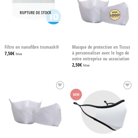
RUPTURE DE STOCK
Masque de protection en Tissus
Filtre en nanofibre trumask®
à personnaliser avec le logo de
7,50
€
htva
votre entreprise ou association
2,50
€
htva
Add to
Add to
NEW
wishlist
wishlist